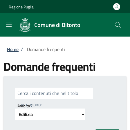
Salta al contenuto principale
Skip to footer content
Regione Puglia
Comune di Bitonto
Briciole di pane
Home
/
Domande frequenti
Domande frequenti
Cerca i contenuti che nel titolo
contengono:
Ambito