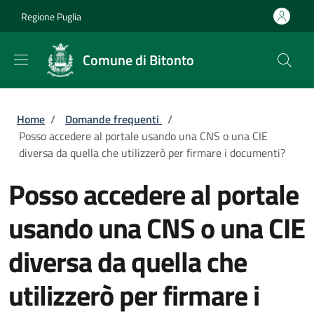
Salta al contenuto principale
Skip to footer content
Regione Puglia
Comune di Bitonto
Briciole di pane
Home
/
Domande frequenti
/
Posso accedere al portale usando una CNS o una CIE
diversa da quella che utilizzerò per firmare i documenti?
Posso accedere al portale
usando una CNS o una CIE
diversa da quella che
utilizzerò per firmare i