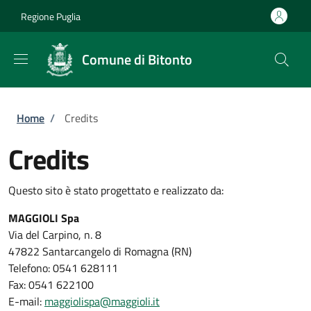
Salta al contenuto principale
Skip to footer content
Regione Puglia
Comune di Bitonto
Briciole di pane
Home
/
Credits
Credits
Questo sito è stato progettato e realizzato da:
MAGGIOLI Spa
Via del Carpino, n. 8
47822 Santarcangelo di Romagna (RN)
Telefono: 0541 628111
Fax: 0541 622100
E-mail:
maggiolispa@maggioli.it