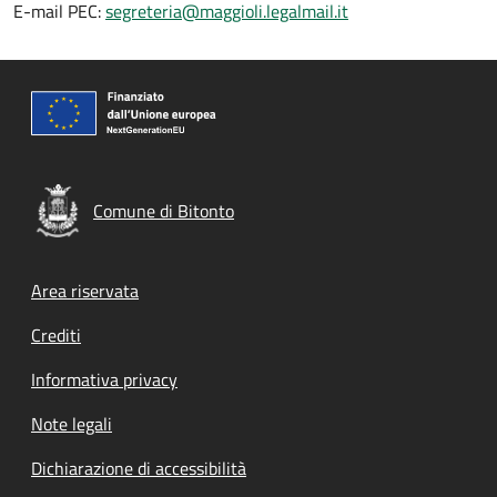
E-mail PEC:
segreteria@maggioli.legalmail.it
Comune di Bitonto
Footer menu
Area riservata
Crediti
Informativa privacy
Note legali
Dichiarazione di accessibilità