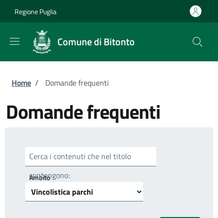
Salta al contenuto principale
Skip to footer content
Regione Puglia
Comune di Bitonto
Briciole di pane
Home
/
Domande frequenti
Domande frequenti
Cerca i contenuti che nel titolo
contengono:
Ambito