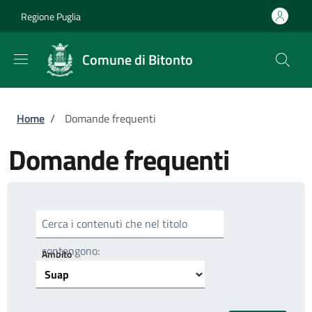
Salta al contenuto principale
Skip to footer content
Regione Puglia
Comune di Bitonto
Briciole di pane
Home
/
Domande frequenti
Domande frequenti
Cerca i contenuti che nel titolo
contengono:
Ambito