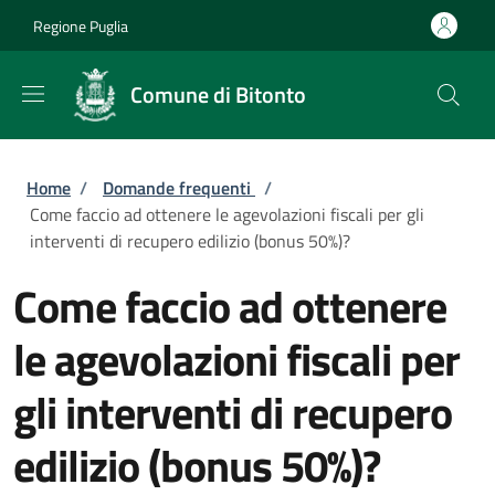
Salta al contenuto principale
Skip to footer content
Regione Puglia
Comune di Bitonto
Briciole di pane
Home
/
Domande frequenti
/
Come faccio ad ottenere le agevolazioni fiscali per gli
interventi di recupero edilizio (bonus 50%)?
Come faccio ad ottenere
le agevolazioni fiscali per
gli interventi di recupero
edilizio (bonus 50%)?