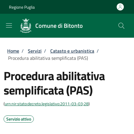
Salta al contenuto principale
Skip to footer content
Regione Puglia
Comune di Bitonto
Briciole di pane
Home
/
Servizi
/
Catasto e urbanistica
/
Procedura abilitativa semplificata (PAS)
Procedura abilitativa
semplificata (PAS)
(
urn:nir:stato:decreto.legislativo:2011-03-03;28
)
Servizio attivo