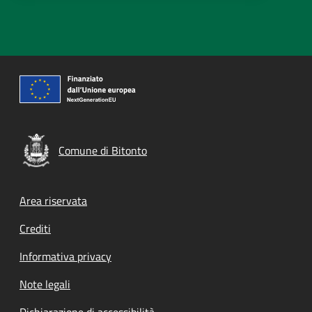
Comune di Bitonto
Footer menu
Area riservata
Crediti
Informativa privacy
Note legali
Dichiarazione di accessibilità