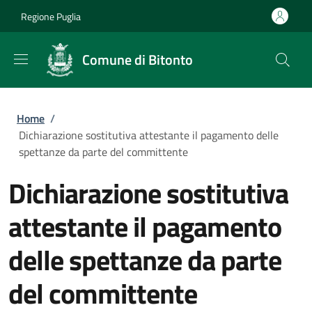
Salta al contenuto principale
Skip to footer content
Regione Puglia
Comune di Bitonto
Briciole di pane
Home
/
Dichiarazione sostitutiva attestante il pagamento delle
spettanze da parte del committente
Dichiarazione sostitutiva
attestante il pagamento
delle spettanze da parte
del committente