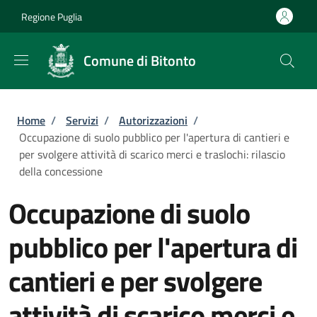
Salta al contenuto principale
Skip to footer content
Regione Puglia
Comune di Bitonto
Briciole di pane
Home
/
Servizi
/
Autorizzazioni
/
Occupazione di suolo pubblico per l'apertura di cantieri e
per svolgere attività di scarico merci e traslochi: rilascio
della concessione
Occupazione di suolo
pubblico per l'apertura di
cantieri e per svolgere
attività di scarico merci e