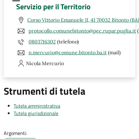
Servizio per il Territorio
Corso Vittorio Emanuele II, 41 70032 Bitonto (BA
protocollo.comunebitonto@pec.rupar.puglia.it
(
0803716302
(telefono)
n.mercurio@comune.bitonto.ba.it
(mail)
Nicola
Mercurio
Strumenti di tutela
Tutela amministrativa
Tutela giurisdizionale
Argomenti: