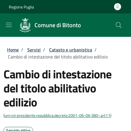
Salta al contenuto principale
Skip to footer content
Regione Puglia
Comune di Bitonto
Briciole di pane
Home
/
Servizi
/
Catasto e urbanistica
/
Cambio di intestazione del titolo abilitativo edilizio
Cambio di intestazione
del titolo abilitativo
edilizio
(
urn:nir:presidente.repubblica:decreto:2001-06-06;380~art11
)
Servizio attivo