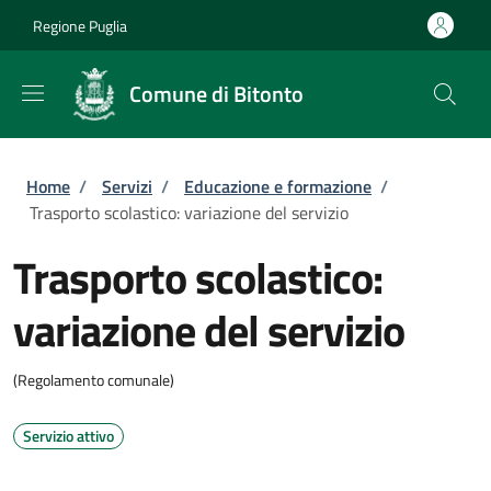
Salta al contenuto principale
Skip to footer content
Regione Puglia
Comune di Bitonto
Briciole di pane
Home
/
Servizi
/
Educazione e formazione
/
Trasporto scolastico: variazione del servizio
Trasporto scolastico:
variazione del servizio
(Regolamento comunale)
Servizio attivo