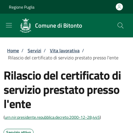
Salta al contenuto principale
Skip to footer content
Regione Puglia
Comune di Bitonto
Briciole di pane
Home
/
Servizi
/
Vita lavorativa
/
Rilascio del certificato di servizio prestato presso l'ente
Rilascio del certificato di
servizio prestato presso
l'ente
(
urn:nir:presidente.repubblica:decreto:2000-12-28;445
)
Servizio attivo