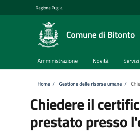
Salta al contenuto principale
Skip to footer content
Regione Puglia
Comune di Bitonto
Amministrazione
Novità
Servizi
Briciole di pane
Home
/
Gestione delle risorse umane
/
Chie
Chiedere il certifi
prestato presso l