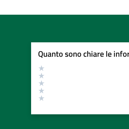
Quanto sono chiare le info
Valutazione
Valuta 5 stelle su 5
Valuta 4 stelle su 5
Valuta 3 stelle su 5
Valuta 2 stelle su 5
Valuta 1 stelle su 5