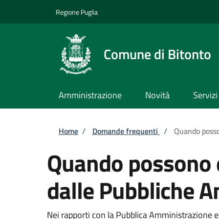
Salta al contenuto principale
Skip to footer content
Regione Puglia
Comune di Bitonto
Amministrazione
Novità
Servizi
Briciole di pane
Home
/
Domande frequenti
/
Quando possono
Quando possono esse
dalle Pubbliche A
Nei rapporti con la Pubblica Amministrazione e i 