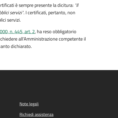
rtificati è sempre presente la dicitura:
"Il
lici servizi"
. I certificati, pertanto, non
ici servizi.
00, n. 445, art. 2
, ha reso obbligatorio
ò richiedere all'Amministrazione competente il
uanto dichiarato.
Note legali
Richiedi assistenza