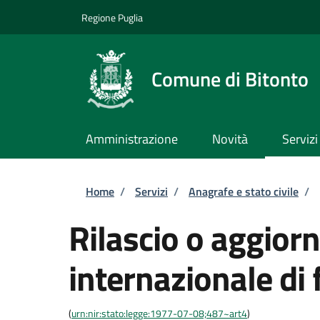
Salta al contenuto principale
Skip to footer content
Regione Puglia
Comune di Bitonto
Amministrazione
Novità
Servizi
Briciole di pane
Home
/
Servizi
/
Anagrafe e stato civile
/
Rilascio o aggior
internazionale di 
(
urn:nir:stato:legge:1977-07-08;487~art4
)