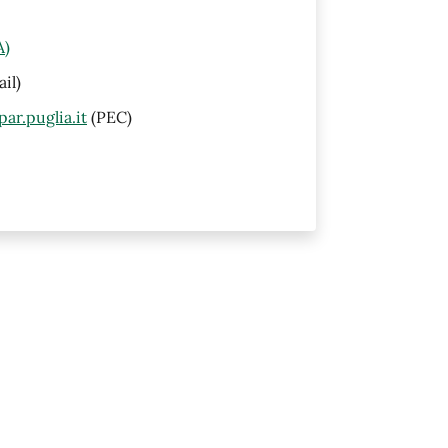
A)
il)
ar.puglia.it
(PEC)