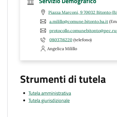
Servizio Demografico
Piazza Marconi, 9 70032 Bitonto (B
a.milillo@comune.bitonto.ba.it
(Ema
protocollo.comunebitonto@pec.rup
0803716220
(telefono)
Angelica
Milillo
Strumenti di tutela
Tutela amministrativa
Tutela giurisdizionale