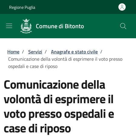
Salta al contenuto principale
Skip to footer content
Regione Puglia
Comune di Bitonto
Briciole di pane
Home
/
Servizi
/
Anagrafe e stato civile
/
Comunicazione della volontà di esprimere il voto presso
ospedali e case di riposo
Comunicazione della
volontà di esprimere il
voto presso ospedali e
case di riposo