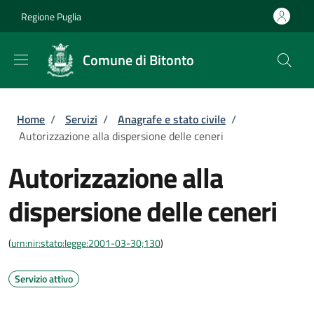
Salta al contenuto principale
Skip to footer content
Regione Puglia
Comune di Bitonto
Briciole di pane
Home
/
Servizi
/
Anagrafe e stato civile
/
Autorizzazione alla dispersione delle ceneri
Autorizzazione alla
dispersione delle ceneri
(
urn:nir:stato:legge:2001-03-30;130
)
Servizio attivo