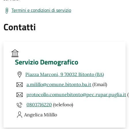
Termini e condizioni di servizio
Contatti
Servizio Demografico
Piazza Marconi, 9 70032 Bitonto (BA)
a.milillo@comune.bitonto.ba.it
(Email)
protocollo.comunebitonto@pec.rupar.puglia.it
(
0803716220
(telefono)
Angelica
Milillo