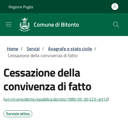
Salta al contenuto principale
Skip to footer content
Regione Puglia
Comune di Bitonto
Briciole di pane
Home
/
Servizi
/
Anagrafe e stato civile
/
Cessazione della convivenza di fatto
Cessazione della
convivenza di fatto
(
urn:nir:presidente.repubblica:decreto:1989-05-30;223~art13
)
Servizio attivo