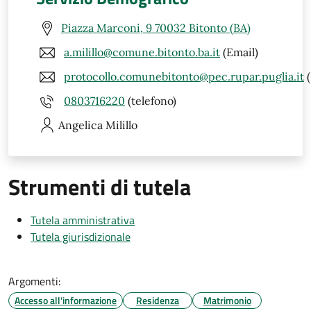
Piazza Marconi, 9 70032 Bitonto (BA)
a.milillo@comune.bitonto.ba.it
(Email)
protocollo.comunebitonto@pec.rupar.puglia.it
(
0803716220
(telefono)
Angelica
Milillo
Strumenti di tutela
Tutela amministrativa
Tutela giurisdizionale
Argomenti:
Accesso all'informazione
Residenza
Matrimonio