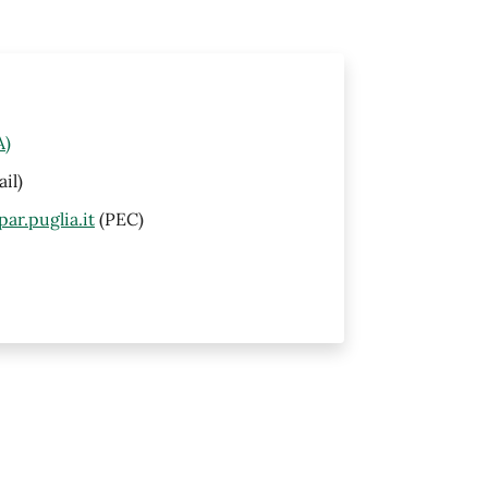
A)
il)
ar.puglia.it
(PEC)