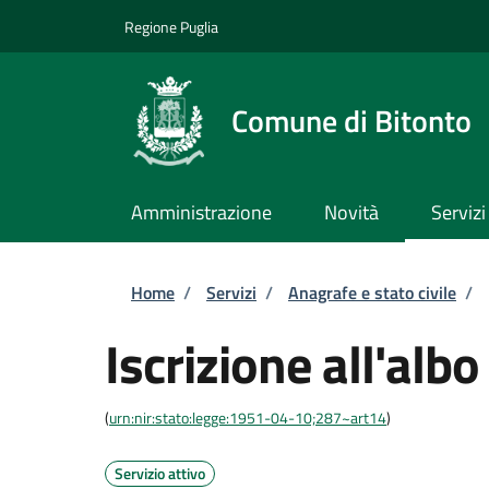
Salta al contenuto principale
Skip to footer content
Regione Puglia
Comune di Bitonto
Amministrazione
Novità
Servizi
Briciole di pane
Home
/
Servizi
/
Anagrafe e stato civile
/
Iscrizione all'albo
(
urn:nir:stato:legge:1951-04-10;287~art14
)
Servizio attivo