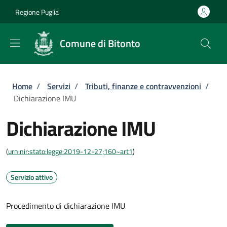
Salta al contenuto principale
Skip to footer content
Regione Puglia
Comune di Bitonto
Briciole di pane
Home
/
Servizi
/
Tributi, finanze e contravvenzioni
/
Dichiarazione IMU
Dichiarazione IMU
(
urn:nir:stato:legge:2019-12-27;160~art1
)
Servizio attivo
Procedimento di dichiarazione IMU