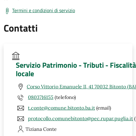
Termini e condizioni di servizio
Contatti
Servizio Patrimonio - Tributi - Fiscalità
locale
Corso Vittorio Emanuele II, 41 70032 Bitonto (BA
0803716155
(telefono)
t.conte@comune.bitonto.ba.it
(email)
protocollo.comunebitonto@pec.rupar.puglia.it
(
Tiziana
Conte