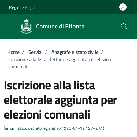
Salta al contenuto principale
Skip to footer content
Regione Puglia
Comune di Bitonto
Briciole di pane
Home
/
Servizi
/
Anagrafe e stato civile
/
Iscrizione alla lista elettorale aggiunta per elezioni
comunali
Iscrizione alla lista
elettorale aggiunta per
elezioni comunali
(
urn:nir:stato:decreto.legislativo:1996-04-12;197~art1
)