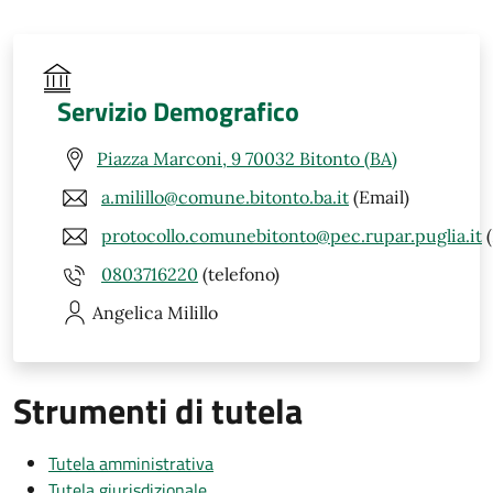
Servizio Demografico
Piazza Marconi, 9 70032 Bitonto (BA)
a.milillo@comune.bitonto.ba.it
(Email)
protocollo.comunebitonto@pec.rupar.puglia.it
(
0803716220
(telefono)
Angelica
Milillo
Strumenti di tutela
Tutela amministrativa
Tutela giurisdizionale