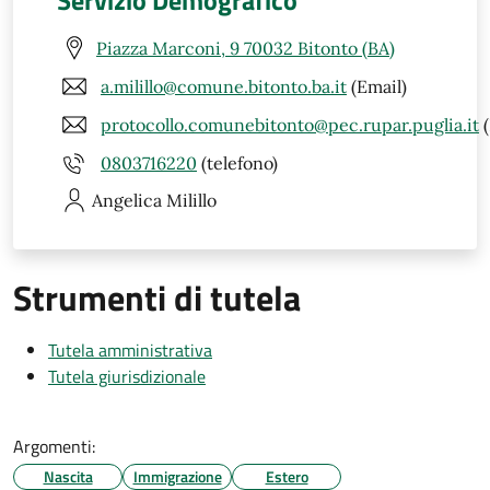
Servizio Demografico
Piazza Marconi, 9 70032 Bitonto (BA)
a.milillo@comune.bitonto.ba.it
(Email)
protocollo.comunebitonto@pec.rupar.puglia.it
(
0803716220
(telefono)
Angelica
Milillo
Strumenti di tutela
Tutela amministrativa
Tutela giurisdizionale
Argomenti:
Nascita
Immigrazione
Estero