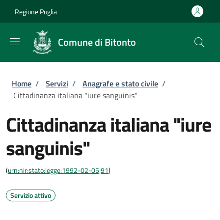
Salta al contenuto principale
Skip to footer content
Regione Puglia
Comune di Bitonto
Briciole di pane
Home
/
Servizi
/
Anagrafe e stato civile
/
Cittadinanza italiana "iure sanguinis"
Cittadinanza italiana "iure
sanguinis"
(
urn:nir:stato:legge:1992-02-05;91
)
Servizio attivo