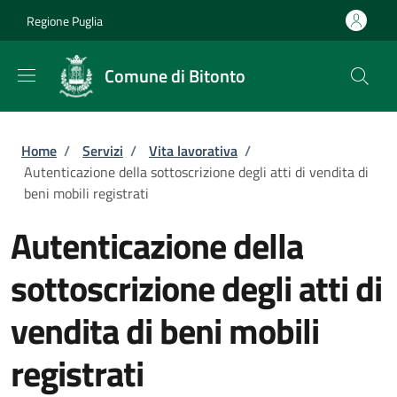
Salta al contenuto principale
Skip to footer content
Regione Puglia
Comune di Bitonto
Briciole di pane
Home
/
Servizi
/
Vita lavorativa
/
Autenticazione della sottoscrizione degli atti di vendita di
beni mobili registrati
Autenticazione della
sottoscrizione degli atti di
vendita di beni mobili
registrati