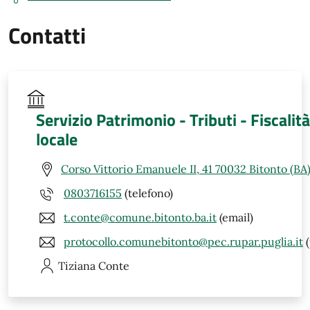
Contatti
Servizio Patrimonio - Tributi - Fiscalità
locale
Corso Vittorio Emanuele II, 41 70032 Bitonto (BA
0803716155
(telefono)
t.conte@comune.bitonto.ba.it
(email)
protocollo.comunebitonto@pec.rupar.puglia.it
(
Tiziana
Conte