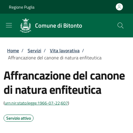
Salta al contenuto principale
Skip to footer content
Regione Puglia
Comune di Bitonto
Briciole di pane
Home
/
Servizi
/
Vita lavorativa
/
Affrancazione del canone di natura enfiteutica
Affrancazione del canone
di natura enfiteutica
(
urn:nir:stato:legge:1966-07-22;607
)
Servizio attivo