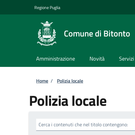
Salta al contenuto principale
Skip to footer content
Regione Puglia
Comune di Bitonto
Amministrazione
Novità
Servizi
Briciole di pane
Home
/
Polizia locale
Polizia locale
Cerca i contenuti che nel titolo contengono: