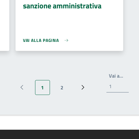
sanzione amministrativa
VAI ALLA PAGINA
Scrivi 
Vai a…
1
2
Pagina precedente
Pagina attuale
Pagina
Pagina successiva