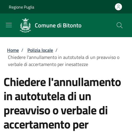
Salta al contenuto principale
Skip to footer content
Regione Puglia
Comune di Bitonto
Briciole di pane
Home
/
Polizia locale
/
Chiedere l'annullamento in autotutela di un preavviso o
verbale di accertamento per inesattezze
Chiedere l'annullamento
in autotutela di un
preavviso o verbale di
accertamento per