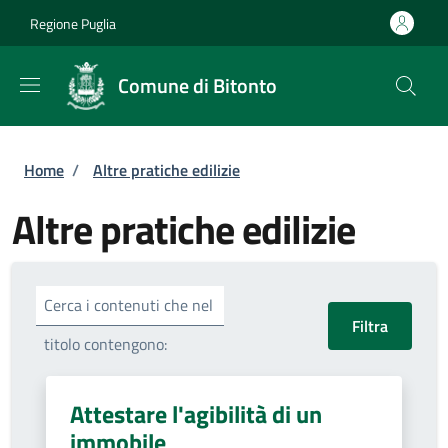
Salta al contenuto principale
Skip to footer content
Regione Puglia
Comune di Bitonto
Briciole di pane
Home
/
Altre pratiche edilizie
Altre pratiche edilizie
Cerca i contenuti che nel
titolo contengono:
Attestare l'agibilità di un
immobile