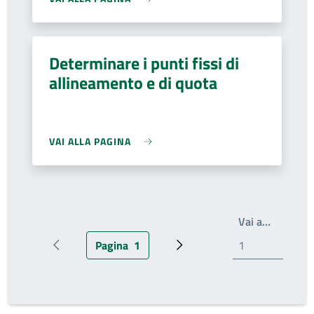
Determinare i punti fissi di
allineamento e di quota
VAI ALLA PAGINA
Scrivi il
Vai a…
Pagina
1
Pagina precedente
Pagina attuale
Pagina successiva