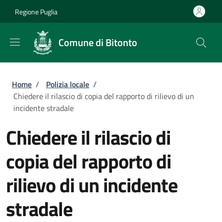
Salta al contenuto principale
Skip to footer content
Regione Puglia
Comune di Bitonto
Briciole di pane
Home
/
Polizia locale
/
Chiedere il rilascio di copia del rapporto di rilievo di un
incidente stradale
Chiedere il rilascio di
copia del rapporto di
rilievo di un incidente
stradale