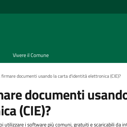
Vivere il Comune
 firmare documenti usando la carta d'identità elettronica (CIE)?
mare documenti usando
ica (CIE)?
 utilizzare i software più comuni, gratuiti e scaricabili da in