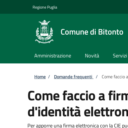
Salta al contenuto principale
Skip to footer content
Regione Puglia
Comune di Bitonto
Amministrazione
Novità
Servizi
Briciole di pane
Home
/
Domande frequenti
/
Come faccio a
Come faccio a fir
d'identità elettron
Per apporre una firma elettronica con la CIE puoi