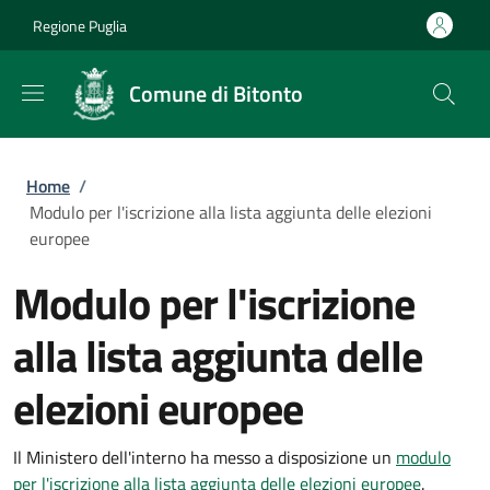
Salta al contenuto principale
Skip to footer content
Regione Puglia
Comune di Bitonto
Briciole di pane
Home
/
Modulo per l'iscrizione alla lista aggiunta delle elezioni
europee
Modulo per l'iscrizione
alla lista aggiunta delle
elezioni europee
Il Ministero dell'interno ha messo a disposizione un
modulo
per l'iscrizione alla lista aggiunta delle elezioni europee
.