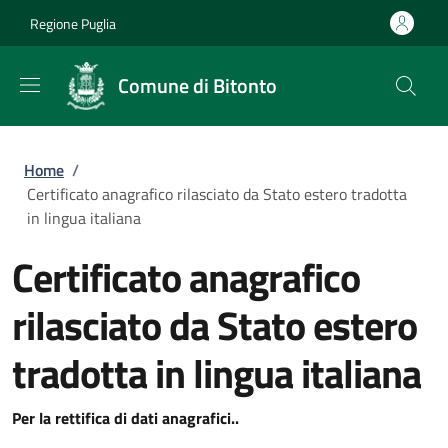
Salta al contenuto principale
Skip to footer content
Regione Puglia
Comune di Bitonto
Briciole di pane
Home
/
Certificato anagrafico rilasciato da Stato estero tradotta
in lingua italiana
Certificato anagrafico
rilasciato da Stato estero
tradotta in lingua italiana
Per la rettifica di dati anagrafici..