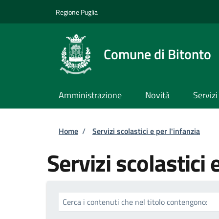
Salta al contenuto principale
Skip to footer content
Regione Puglia
Comune di Bitonto
Amministrazione
Novità
Servizi
Briciole di pane
Home
/
Servizi scolastici e per l'infanzia
Servizi scolastici 
Cerca i contenuti che nel titolo contengono: