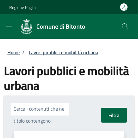
Salta al contenuto principale
Skip to footer content
Regione Puglia
Comune di Bitonto
Briciole di pane
Home
/
Lavori pubblici e mobilità urbana
Lavori pubblici e mobilità
urbana
Cerca i contenuti che nel
titolo contengono: