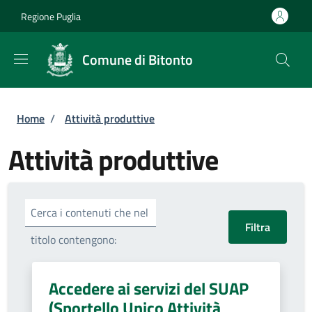
Salta al contenuto principale
Skip to footer content
Regione Puglia
Comune di Bitonto
Briciole di pane
Home
/
Attività produttive
Attività produttive
Cerca i contenuti che nel
titolo contengono:
Accedere ai servizi del SUAP
(Sportello Unico Attività