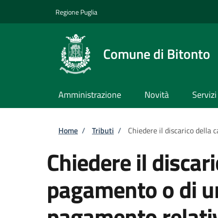
Salta al contenuto principale
Skip to footer content
Regione Puglia
Comune di Bitonto
Amministrazione
Novità
Servizi
Briciole di pane
Home
/
Tributi
/
Chiedere il discarico della
Chiedere il discari
pagamento o di un
pagamento relativ