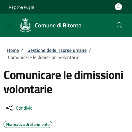
Salta al contenuto principale
Skip to footer content
Regione Puglia
Comune di Bitonto
Briciole di pane
Home
/
Gestione delle risorse umane
/
Comunicare le dimissioni volontarie
Comunicare le dimissioni
volontarie
Condividi
Normativa di riferimento