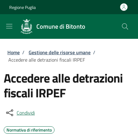
Salta al contenuto principale
Skip to footer content
Regione Puglia
Comune di Bitonto
Briciole di pane
Home
/
Gestione delle risorse umane
/
Accedere alle detrazioni fiscali IRPEF
Accedere alle detrazioni
fiscali IRPEF
Condividi
Normativa di riferimento