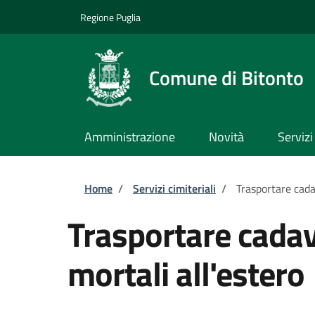
Salta al contenuto principale
Skip to footer content
Regione Puglia
Comune di Bitonto
Amministrazione
Novità
Servizi
Briciole di pane
Home
/
Servizi cimiteriali
/
Trasportare cadav
Trasportare cadave
mortali all'estero