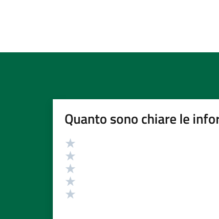
Quanto sono chiare le info
Valutazione
Valuta 5 stelle su 5
Valuta 4 stelle su 5
Valuta 3 stelle su 5
Valuta 2 stelle su 5
Valuta 1 stelle su 5