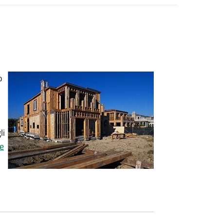
o
li
te