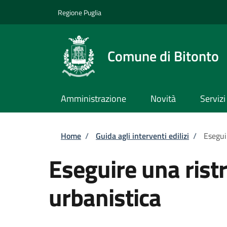
Salta al contenuto principale
Skip to footer content
Regione Puglia
Comune di Bitonto
Amministrazione
Novità
Servizi
Briciole di pane
Home
/
Guida agli interventi edilizi
/
Esegui
Eseguire una rist
urbanistica