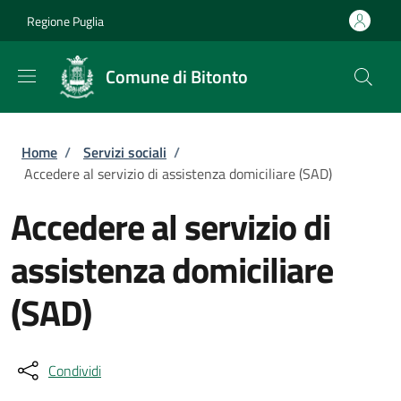
Salta al contenuto principale
Skip to footer content
Regione Puglia
Comune di Bitonto
Briciole di pane
Home
/
Servizi sociali
/
Accedere al servizio di assistenza domiciliare (SAD)
Accedere al servizio di
assistenza domiciliare
(SAD)
Condividi