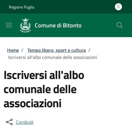
Salta al contenuto principale
Skip to footer content
Regione Puglia
Comune di Bitonto
Briciole di pane
Home
/
Tempo libero, sport e cultura
/
Iscriversi all'albo comunale delle associazioni
Iscriversi all'albo
comunale delle
associazioni
Condividi