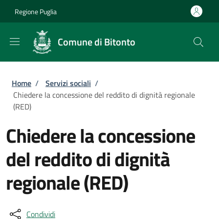
Salta al contenuto principale
Skip to footer content
Regione Puglia
Comune di Bitonto
Briciole di pane
Home
/
Servizi sociali
/
Chiedere la concessione del reddito di dignità regionale
(RED)
Chiedere la concessione
del reddito di dignità
regionale (RED)
Condividi