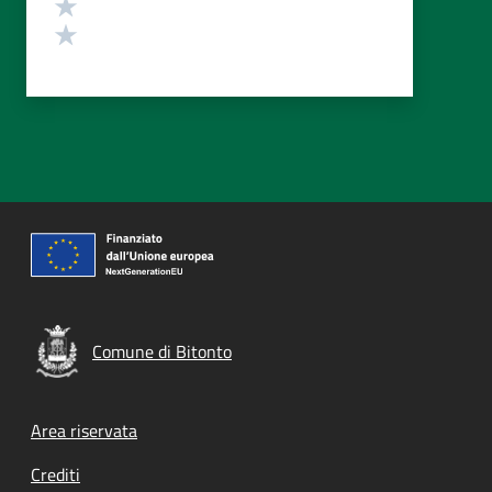
Valuta 2 stelle su 5
Valuta 1 stelle su 5
Comune di Bitonto
Footer menu
Area riservata
Crediti