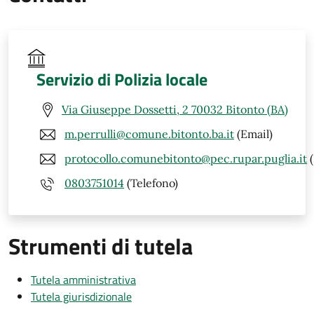
Servizio di Polizia locale
Via Giuseppe Dossetti, 2 70032 Bitonto (BA)
m.perrulli@comune.bitonto.ba.it
(Email)
protocollo.comunebitonto@pec.rupar.puglia.it
(
0803751014
(Telefono)
Strumenti di tutela
Tutela amministrativa
Tutela giurisdizionale