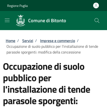
Salta al contenuto principale
Skip to footer content
Regione Puglia
Comune di Bitonto
Briciole di pane
Home
/
Servizi
/
Imprese e commercio
/
Occupazione di suolo pubblico per l'installazione di tende
parasole sporgenti: modifica della concessione
Occupazione di suolo
pubblico per
l'installazione di tende
parasole sporgenti: