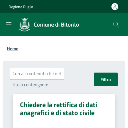
Salta al contenuto principale
Skip to footer content
Regione Puglia
Comune di Bitonto
Briciole di pane
Home
Cerca i contenuti che nel
titolo contengono:
Chiedere la rettifica di dati
anagrafici e di stato civile