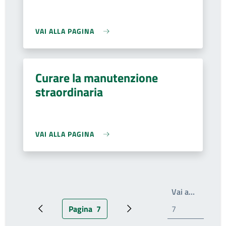
VAI ALLA PAGINA
Curare la manutenzione
straordinaria
VAI ALLA PAGINA
Scrivi il
Vai a…
Pagina
7
Pagina precedente
Pagina attuale
Pagina successiva